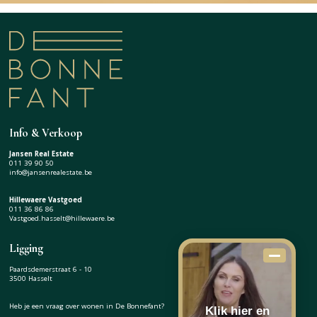
Info & Verkoop
Jansen Real Estate
011 39 90 50
info@jansenrealestate.be
Hillewaere Vastgoed
011 36 86 86
Vastgoed.hasselt@hillewaere.be
Ligging
Paardsdemerstraat 6 - 10
3500 Hasselt
Heb je een vraag over wonen in De Bonnefant?
Klik hier en